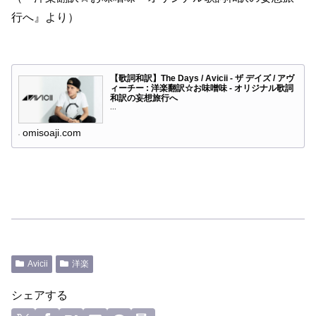
行へ』より）
【歌詞和訳】The Days / Avicii - ザ デイズ / アヴ
ィーチー : 洋楽翻訳☆お味噌味 - オリジナル歌詞
和訳の妄想旅行へ
...
omisoaji.com
Avicii
洋楽
シェアする