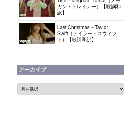
Title – Meghan Trainor（メー
ガン・トレイナー）【歌詞和
訳】
Last Christmas – Taylor
Swift（テイラー・スウィフ
ト）【歌詞和訳】
アーカイブ