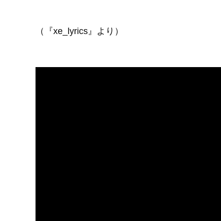
（『xe_lyrics』より）