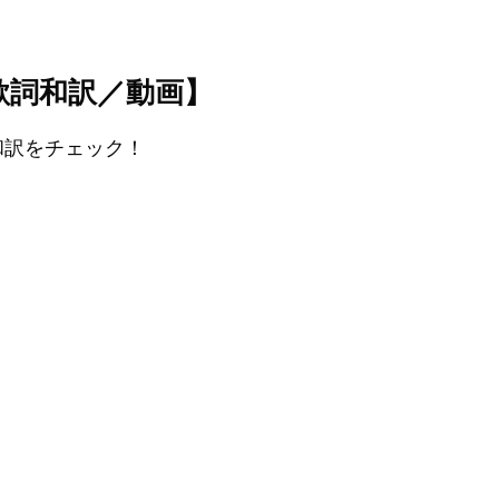
シ）【歌詞和訳／動画】
』の和訳をチェック！