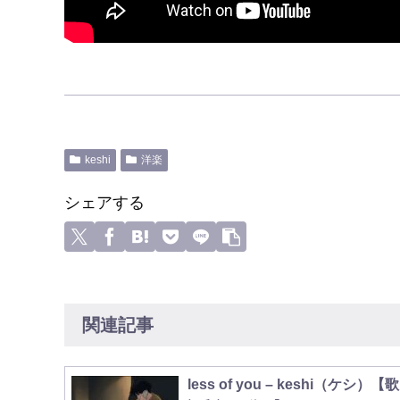
keshi
洋楽
シェアする
関連記事
less of you – keshi（ケシ）【歌