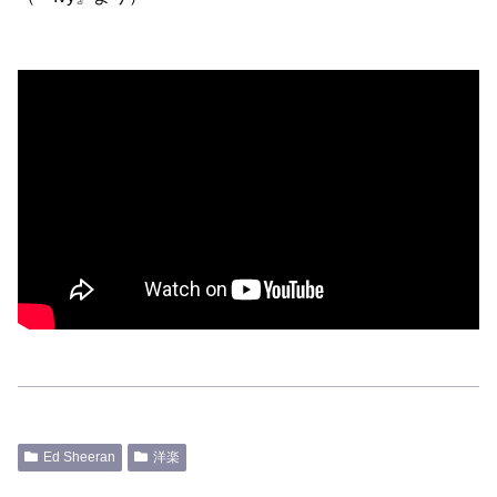
Ed Sheeran
洋楽