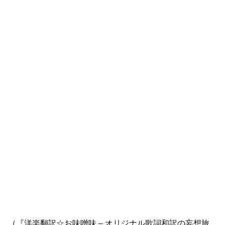
（『洋楽翻訳☆お味噌味 – オリジナル歌詞和訳の妄想旅