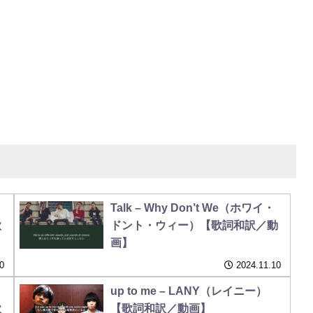
Talk – Why Don’t We（ホワイ・
歌
ドント・ウィー）【歌詞和訳／動
画】
0
2024.11.10
up to me – LANY（レイニー）
歌
【歌詞和訳／動画】