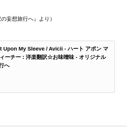
訳の妄想旅行へ』より）
pon My Sleeve / Avicii - ハート アポン マ
ヴィーチー : 洋楽翻訳☆お味噌味 - オリジナル
行へ