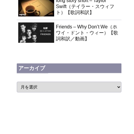
long story short – Taylor
Swift（テイラー・スウィフ
ト）【歌詞和訳】
Friends – Why Don’t We（ホ
ワイ・ドント・ウィー）【歌
詞和訳／動画】
アーカイブ