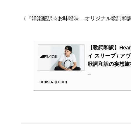
（『洋楽翻訳☆お味噌味 – オリジナル歌詞和
【歌詞和訳】Heart U
イ スリーブ / ア
歌詞和訳の妄想旅
...
omisoaji.com