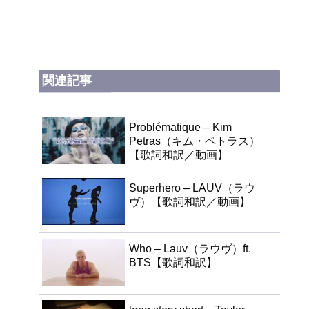
関連記事
Problématique – Kim
Petras（キム・ペトラス）
【歌詞和訳／動画】
Superhero – LAUV（ラウ
ヴ）【歌詞和訳／動画】
Who – Lauv（ラウヴ）ft.
BTS【歌詞和訳】