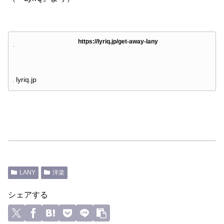
https://lyriq.jp/get-away-lany
lyriq.jp
LANY
洋楽
シェアする