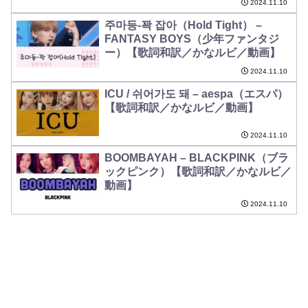
2024.11.10
주마등-꽉 잡아（Hold Tight） –
FANTASY BOYS（少年ファンタジ
ー）【歌詞和訳／かなルビ／動画】
2024.11.10
ICU / 쉬어가도 돼 – aespa（エスパ）
【歌詞和訳／かなルビ／動画】
2024.11.10
BOOMBAYAH – BLACKPINK（ブラ
ックピンク）【歌詞和訳／かなルビ／
動画】
2024.11.10