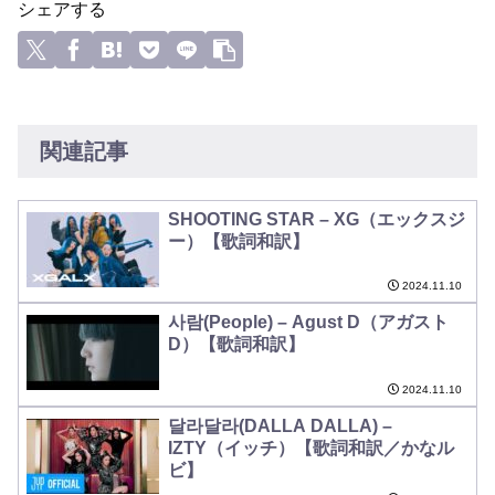
シェアする
関連記事
SHOOTING STAR – XG（エックスジ
ー）【歌詞和訳】
2024.11.10
사람(People) – Agust D（アガスト
D）【歌詞和訳】
2024.11.10
달라달라(DALLA DALLA) –
IZTY（イッチ）【歌詞和訳／かなル
ビ】