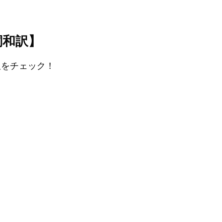
歌詞和訳】
和訳をチェック！