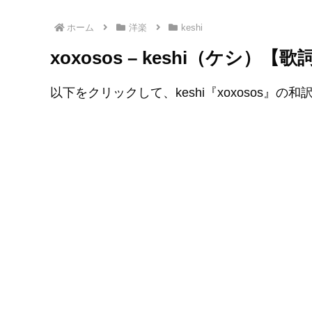
ホーム
洋楽
keshi
xoxosos – keshi（ケシ）【
以下をクリックして、keshi『xoxosos』の