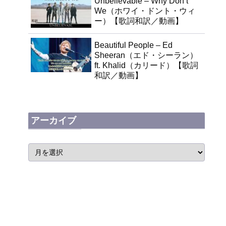
Unbelievable – Why Don’t
We（ホワイ・ドント・ウィ
ー）【歌詞和訳／動画】
Beautiful People – Ed
Sheeran（エド・シーラン）
ft. Khalid（カリード）【歌詞
和訳／動画】
アーカイブ