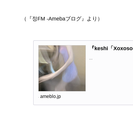
（『정FM -Amebaブログ』より）
『keshi「Xox
...
ameblo.jp