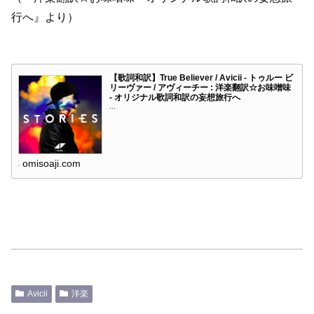
行へ』より）
【歌詞和訳】True Believer / Avicii - トゥルー ビ
リーヴァー / アヴィーチー : 洋楽翻訳☆お味噌味
- オリジナル歌詞和訳の妄想旅行へ
...
omisoaji.com
Avicii
洋楽