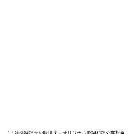
（『洋楽翻訳☆お味噌味 – オリジナル歌詞和訳の妄想旅