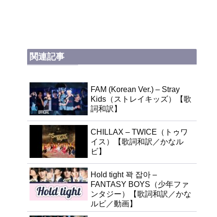
関連記事
FAM (Korean Ver.) – Stray
Kids（ストレイキッズ）【歌
詞和訳】
CHILLAX – TWICE（トゥワ
イス）【歌詞和訳／かなル
ビ】
Hold tight 꽉 잡아 –
FANTASY BOYS（少年ファ
ンタジー）【歌詞和訳／かな
ルビ／動画】