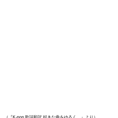
（『K-pop 歌詞和訳 好きな曲をゆるく。』より）