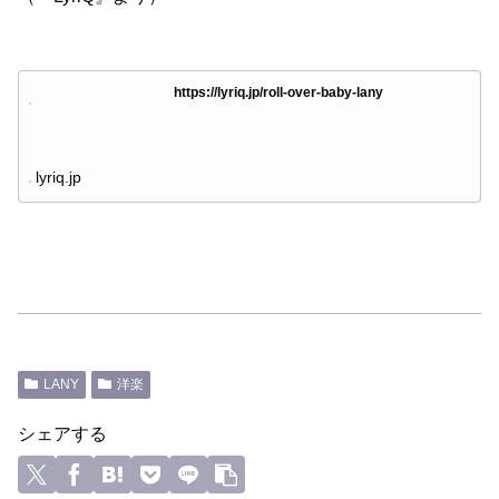
https://lyriq.jp/roll-over-baby-lany
lyriq.jp
LANY
洋楽
シェアする