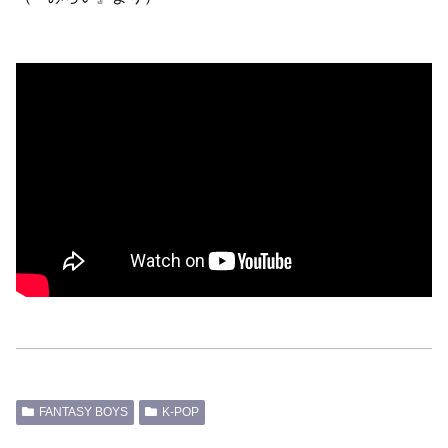
FANTASY BOYS
K-POP