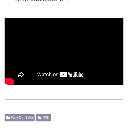
Why Don't We
洋楽