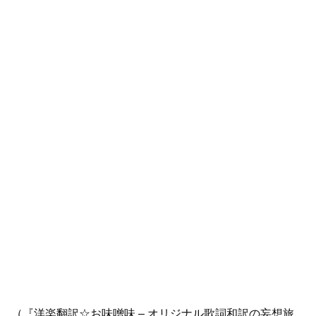
（『洋楽翻訳☆お味噌味 – オリジナル歌詞和訳の妄想旅