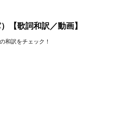
a（エスパ）【歌詞和訳／動画】
ht』の和訳をチェック！