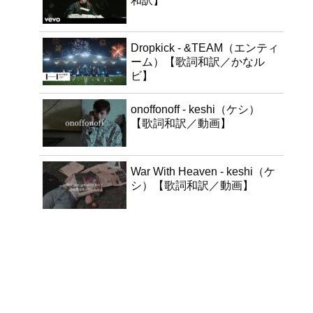
和訳】
Dropkick - &TEAM（エンティ
ーム）【歌詞和訳／かなル
ビ】
onoffonoff - keshi（ケシ）
【歌詞和訳／動画】
War With Heaven - keshi（ケ
シ）【歌詞和訳／動画】