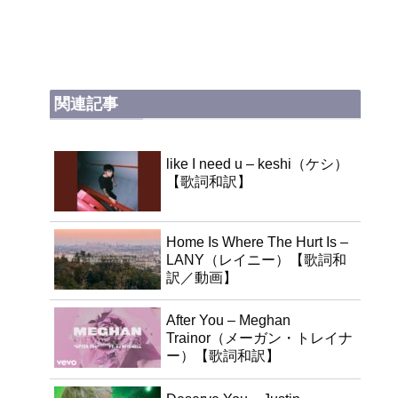
関連記事
like I need u – keshi（ケシ）
【歌詞和訳】
Home Is Where The Hurt Is –
LANY（レイニー）【歌詞和
訳／動画】
After You – Meghan
Trainor（メーガン・トレイナ
ー）【歌詞和訳】