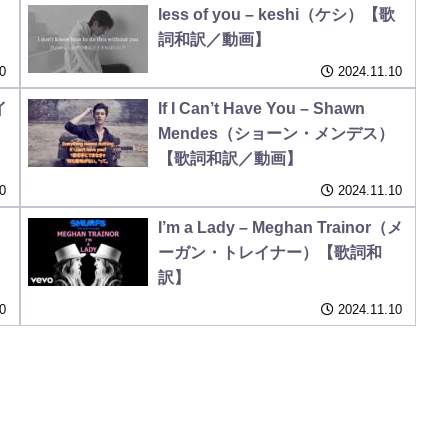
less of you – keshi（ケシ）【歌
詞和訳／動画】
0
2024.11.10
イ
If I Can’t Have You – Shawn
Mendes（ショーン・メンデス）
【歌詞和訳／動画】
0
2024.11.10
I’m a Lady – Meghan Trainor（メ
ーガン・トレイナー）【歌詞和
訳】
0
2024.11.10