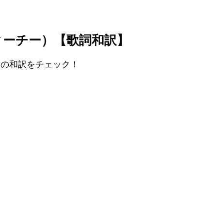
ii（アヴィーチー）【歌詞和訳】
ine』の和訳をチェック！