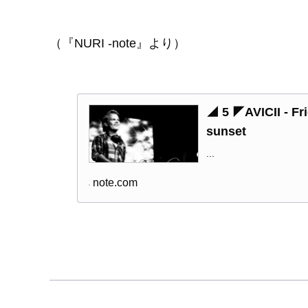
（『NURI -note』より）
◢ 5 ◤AVICII -
sunset
...
note.com