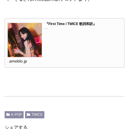
『First Time / TWICE 歌詞和訳』
...
ameblo.jp
K-POP
TWICE
シェアする