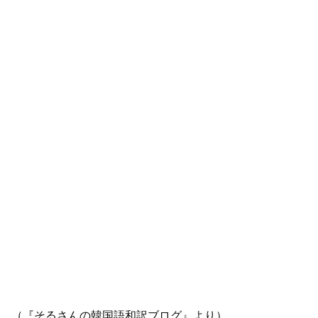
（『そるさんの韓国語和訳ブログ』より）