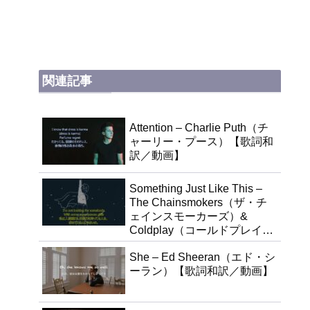
関連記事
Attention – Charlie Puth（チ
ャーリー・プース）【歌詞和
訳／動画】
Something Just Like This –
The Chainsmokers（ザ・チ
ェインスモーカーズ）&
Coldplay（コールドプレイ）
【歌詞和訳／動画】
She – Ed Sheeran（エド・シ
ーラン）【歌詞和訳／動画】