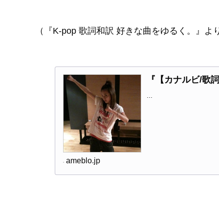
（『K-pop 歌詞和訳 好きな曲をゆるく。』よ
『【カナルビ/歌詞/和訳
...
ameblo.jp