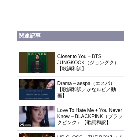
関連記事
Closer to You – BTS
JUNGKOOK（ジョングク）
【歌詞和訳】
Drama – aespa（エスパ）
【歌詞和訳／かなルビ／動
画】
Love To Hate Me + You Never
Know – BLACKPINK（ブラッ
クピンク）【歌詞和訳】