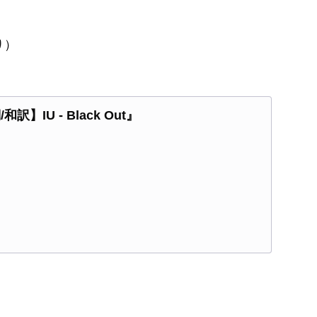
り）
】IU - Black Out』