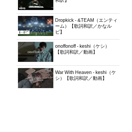
和訳】
Dropkick - &TEAM（エンティ
ーム）【歌詞和訳／かなル
ビ】
onoffonoff - keshi（ケシ）
【歌詞和訳／動画】
War With Heaven - keshi（ケ
シ）【歌詞和訳／動画】