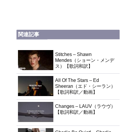
関連記事
Stitches – Shawn
Mendes（ショーン・メンデ
ス）【歌詞和訳】
All Of The Stars – Ed
Sheeran（エド・シーラン）
【歌詞和訳／動画】
Changes – LAUV（ラウヴ）
【歌詞和訳／動画】