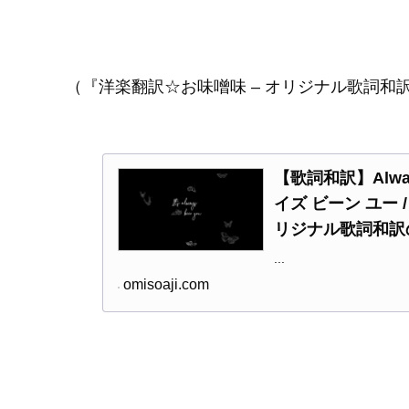
（『洋楽翻訳☆お味噌味 – オリジナル歌詞和
【歌詞和訳】Always
イズ ビーン ユー 
リジナル歌詞和訳
...
omisoaji.com