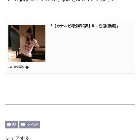
『【カナルビ/歌詞/和訳】IU - 안경(眼鏡)』
...
ameblo.jp
IU
K-POP
シェアする