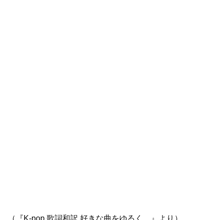
（『K-pop 歌詞和訳 好きな曲をゆるく。』より）