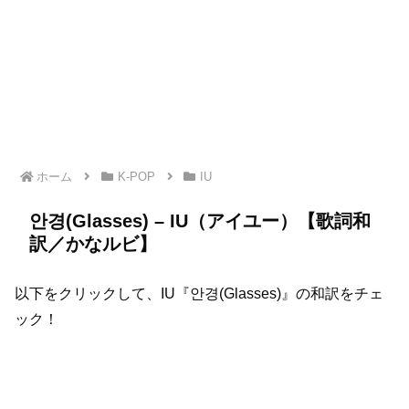
ホーム
K-POP
IU
안경(Glasses) – IU（アイユー）【歌詞和
訳／かなルビ】
以下をクリックして、IU『안경(Glasses)』の和訳をチェ
ック！